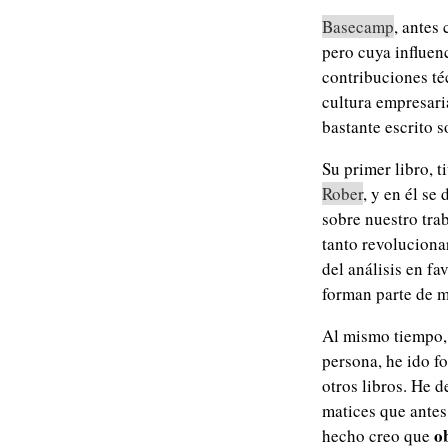
Basecamp
, antes
pero cuya influenc
contribuciones té
cultura empresari
bastante escrito s
Su primer libro, 
Rober
, y en él s
sobre nuestro tra
tanto revoluciona
del análisis en f
forman parte de mi
Al mismo tiempo, 
persona, he ido f
otros libros. He 
matices que antes
o
hecho creo que