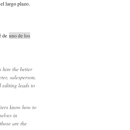
el largo plazo.
dé de
uno de los
 hire the better
eter, salesperson,
d editing leads to
iters know how to
elves in
those are the