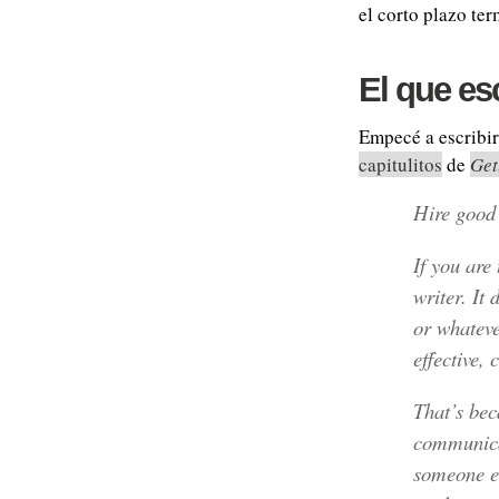
el corto plazo ter
El que es
Empecé a escribir
capitulitos
de
Get
Hire good 
If you are 
writer. It
or whatever
effective,
That’s bec
communicat
someone el