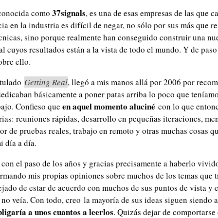
37signals
 conocida como
, es una de esas empresas de las que c
ia en la industria es difícil de negar, no sólo por sus más que r
cnicas, sino porque realmente han conseguido construir una nu
al cuyos resultados están a la vista de todo el mundo. Y de pas
obre ello.
titulado
Getting Real
, llegó a mis manos allá por 2006 por reco
e dedicaban básicamente a poner patas arriba lo poco que teníam
en aquel momento aluciné
bajo. Confieso que
con lo que entonc
rias: reuniones rápidas, desarrollo en pequeñas iteraciones, me
avor de pruebas reales, trabajo en remoto y otras muchas cosas q
 día a día.
con el paso de los años y gracias precisamente a haberlo vivid
ormando mis propias opiniones sobre muchos de los temas que tr
dejado de estar de acuerdo con muchos de sus puntos de vista y 
 no veía. Con todo, creo la mayoría de sus ideas siguen siendo 
bligaría a unos cuantos a leerlos
. Quizás dejar de comportarse