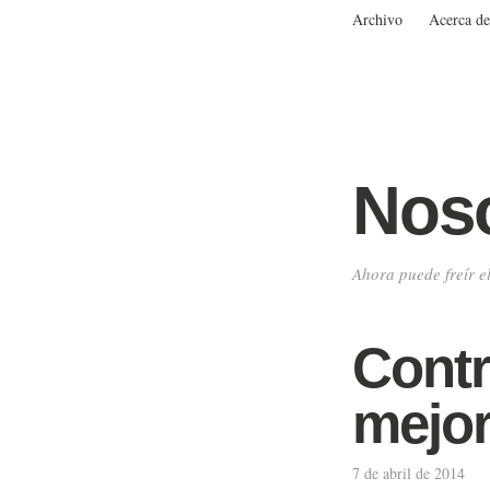
Archivo
Acerca de
Noso
Ahora puede freír e
Contr
mejor
7 de abril de 2014