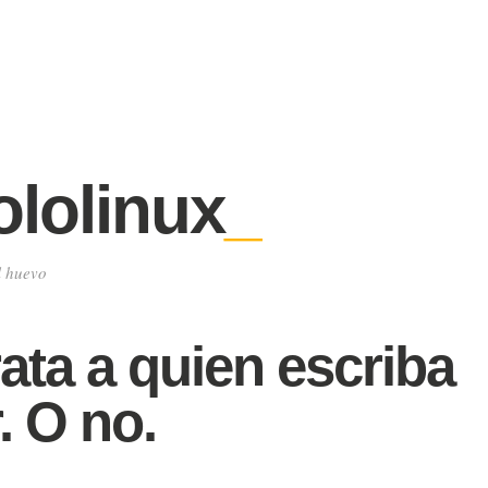
lolinux
_
l huevo
ata a quien escriba
. O no.