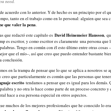
you need.
 de acuerdo con lo anterior. Y de hecho es un principio por el q
mpo, tanto en el trabajo como en lo personal: alguien que sea c
ne que valer la pena
.
David Heinemeier Hansson
as que redactó este capítulo es
, q
p es escritor, y como escritor es claramente una persona que l
 palabras. Tengo en común con él esto último entre otras cosas
ejor que el mío–, así que creo que puedo entender bastante bie
sa conclusión.
os en la trampa de pensar que lo que se aplica a nosotros se a
 y creo que particularmente es común que las personas que ten
nguaje escrito
tendamos a pensar que es igual para los demás.
 palabra y no otra lo hace como parte de un proceso concreto y 
ntal hace a esa persona especial en otros aspectos.
que muchos de los mejores profesionales que he conocido lo era