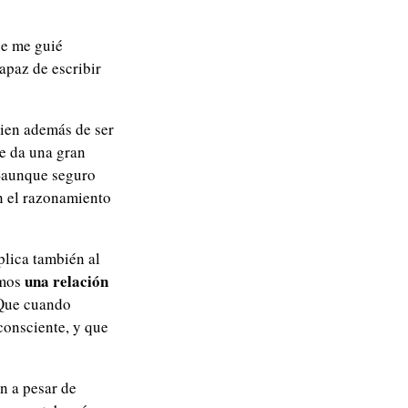
ue me guié
apaz de escribir
uien además de ser
e da una gran
 –aunque seguro
n el razonamiento
plica también al
una relación
emos
 Que cuando
consciente, y que
n a pesar de