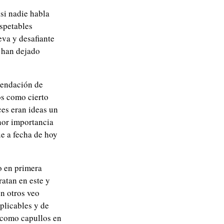
asi nadie habla
espetables
eva y desafiante
o han dejado
mendación de
os como cierto
es eran ideas un
nor importancia
ue a fecha de hoy
o en primera
atan en este y
en otros veo
aplicables
y de
 como capullos en