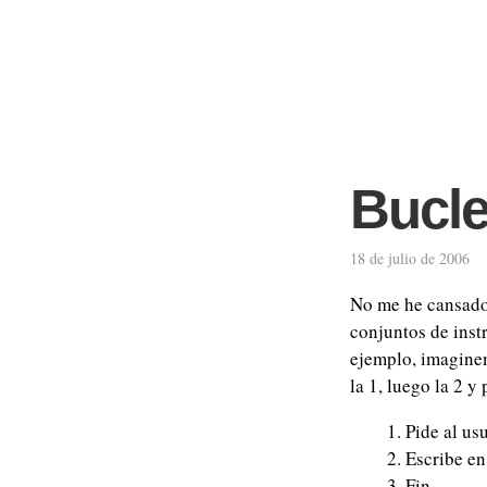
Bucle
18 de julio de 2006
No me he cansado 
conjuntos de ins
ejemplo, imaginem
la 1, luego la 2 y 
Pide al us
Escribe en
Fin