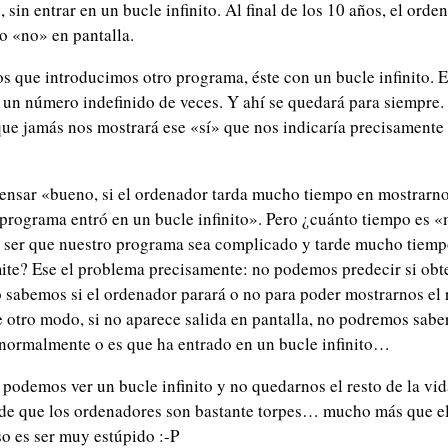
s, sin entrar en un bucle infinito. Al final de los 10 años, el ord
o «no» en pantalla.
que introducimos otro programa, éste con un bucle infinito. 
e un número indefinido de veces. Y ahí se quedará para siempre.
 que jamás nos mostrará ese «sí» que nos indicaría precisamente 
nsar «bueno, si el ordenador tarda mucho tiempo en mostrarnos
l programa entró en un bucle infinito». Pero ¿cuánto tiempo es
 ser que nuestro programa sea complicado y tarde mucho tiem
mite? Ese el problema precisamente: no podemos predecir si ob
o sabemos si el ordenador parará o no para poder mostrarnos el 
e otro modo, si no aparece salida en pantalla, no podremos sabe
normalmente o es que ha entrado en un bucle infinito…
podemos ver un bucle infinito y no quedarnos el resto de la vid
de que los ordenadores son bastante torpes… mucho más que el
o es ser muy estúpido :-P