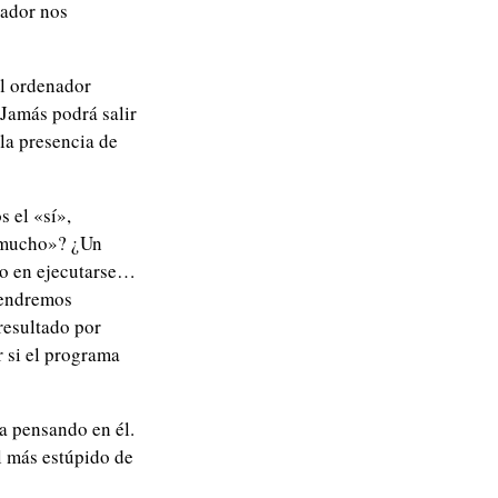
enador nos
El ordenador
 Jamás podrá salir
la presencia de
 el «sí»,
 «mucho»? ¿Un
po en ejecutarse…
tendremos
resultado por
r si el programa
a pensando en él.
 más estúpido de