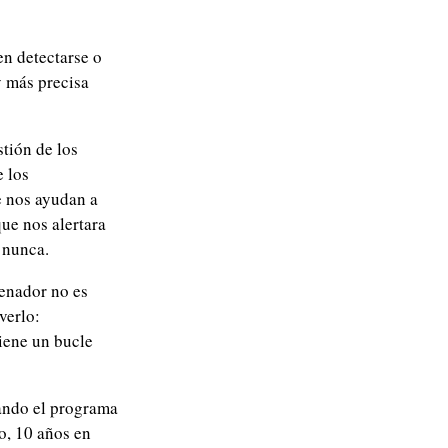
en detectarse o
y más precisa
tión de los
e los
 nos ayudan a
ue nos alertara
á nunca.
denador no es
verlo:
iene un bucle
uando el programa
o, 10 años en