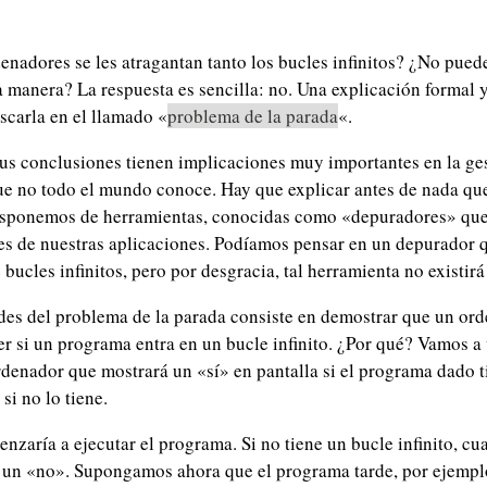
denadores se les atragantan tanto los bucles infinitos? ¿No pued
a manera? La respuesta es sencilla: no. Una explicación formal 
carla en el llamado «
problema de la parada
«.
us conclusiones tienen implicaciones muy importantes en la ges
que no todo el mundo conoce. Hay que explicar antes de nada qu
sponemos de herramientas, conocidas como «depuradores» que
res de nuestras aplicaciones. Podíamos pensar en un depurador q
 bucles infinitos, pero por desgracia, tal herramienta no existir
ades del problema de la parada consiste en demostrar que un or
r si un programa entra en un bucle infinito. ¿Por qué? Vamos a 
enador que mostrará un «sí» en pantalla si el programa dado t
si no lo tiene.
nzaría a ejecutar el programa. Si no tiene un bucle infinito, c
 un «no». Supongamos ahora que el programa tarde, por ejempl