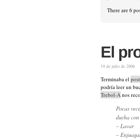
There are 6 pos
El pr
19 de julio de 2006
Terminaba el
post
podría leer un bu
Trebol-A
nos reco
Pocas vece
ducha con
– Lavar
– Enjuaga