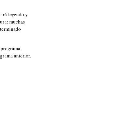
 irá leyendo y
dura: muchas
determinado
l programa.
grama anterior.