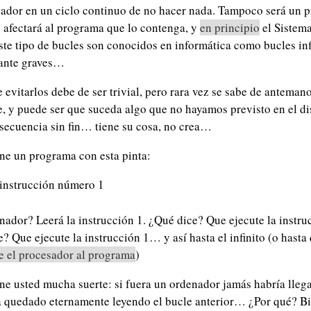
ador en un ciclo continuo de no hacer nada. Tampoco será un p
o afectará al programa que lo contenga, y
en principio
el Sistema
Este tipo de bucles son conocidos en informática como bucles inf
tante graves…
 evitarlos debe de ser trivial, pero rara vez se sabe de anteman
e, y puede ser que suceda algo que no hayamos previsto en el d
secuencia sin fin… tiene su cosa, no crea…
ne un programa con esta pinta:
 instrucción número 1
nador? Leerá la instrucción 1. ¿Qué dice? Que ejecute la instruc
e? Que ejecute la instrucción 1… y así hasta el infinito (o hasta
e el procesador al programa
)
ene usted mucha suerte: si fuera un ordenador jamás habría llega
a quedado eternamente leyendo el bucle anterior… ¿Por qué? Bie