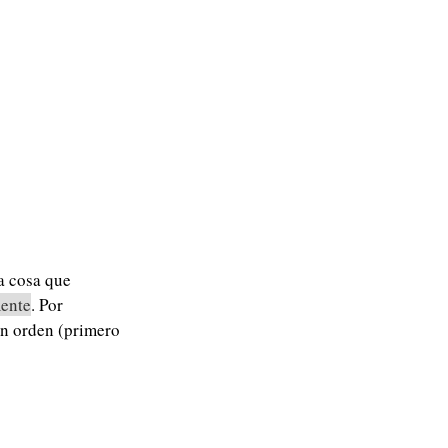
a cosa que
ente
. Por
en orden (primero