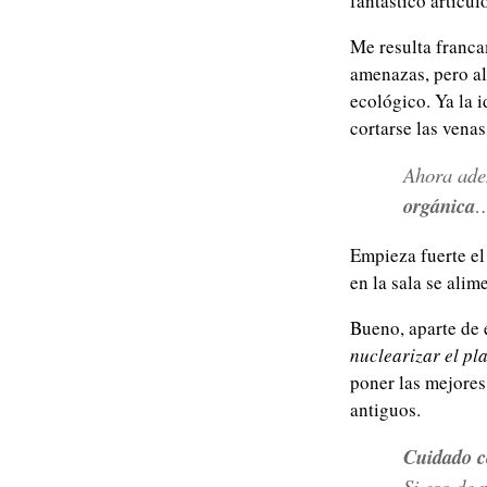
fantástico artícul
Me resulta franca
amenazas, pero al
ecológico. Ya la i
cortarse las vena
Ahora adem
orgánica
…
Empieza fuerte 
en la sala se ali
Bueno, aparte de e
nuclearizar el pl
poner las mejores 
antiguos.
Cuidado co
Si eso de 