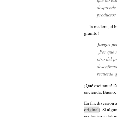
desprende 
productos
… la madera, el h
granito!
Juegos pe
¿Por qué n
otro del p
desenfrena
recuerda q
¡Qué excitante! D
encienda. Bueno, 
En fin, diversión
original
). Si alg
ecológica y dolor