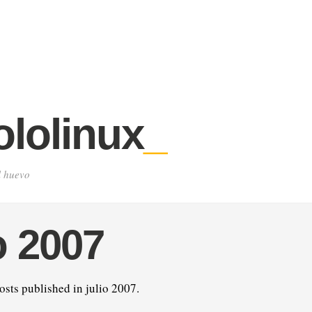
lolinux
_
l huevo
o 2007
osts published in julio 2007.