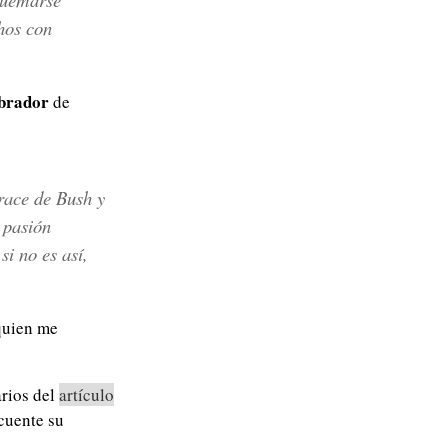
hos con
brador
de
race de Bush y
a pasión
i no es así,
 quien me
arios del
artículo
 cuente su