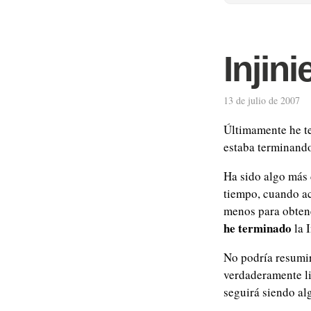
Injini
13 de julio de 2007
Últimamente he te
estaba terminando 
Ha sido algo más 
tiempo, cuando acl
menos para obtene
he terminado
la I
No podría resumir 
verdaderamente li
seguirá siendo al