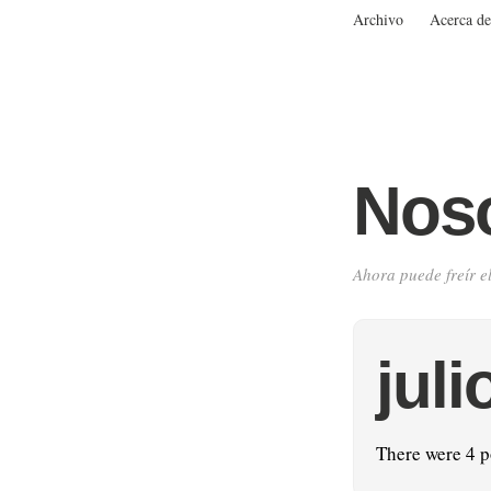
Archivo
Acerca de
Noso
Ahora puede freír e
juli
There were 4 p