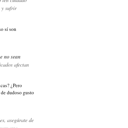
 y sufrir
so sí son
ue no sean
icados afectan
icas? ¿Pero
 de dudoso gusto
les, asegúrate de
quemarse