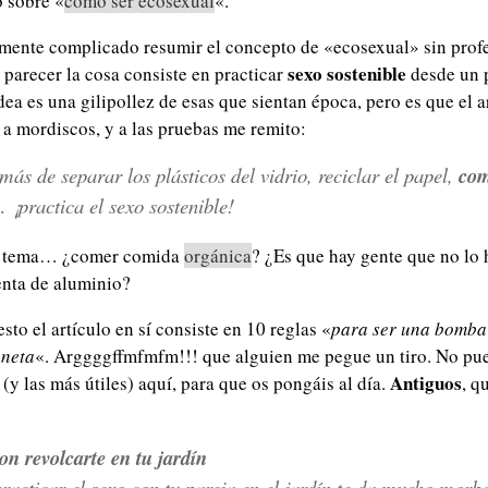
o sobre «
cómo ser ecosexual
«.
mente complicado resumir el concepto de «ecosexual» sin profe
sexo sostenible
 parecer la cosa consiste en practicar
desde un p
dea es una gilipollez de esas que sientan época, pero es que el a
s a mordiscos, y a las pruebas me remito:
ás de separar los plásticos del vidrio, reciclar el papel,
com
 ¡practica el sexo sostenible!
el tema… ¿comer comida
orgánica
? ¿Es que hay gente que no lo
menta de aluminio?
sto el artículo en sí consiste en 10 reglas «
para ser una bomba 
aneta
«. Arggggffmfmfm!!! que alguien me pegue un tiro. No pue
Antiguos
(y las más útiles) aquí, para que os pongáis al día.
, q
n revolcarte en tu jardín
practicar el sexo con tu pareja en el jardín te da mucho morb