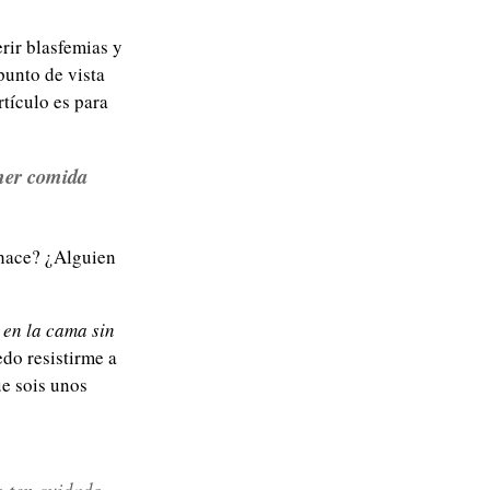
rir blasfemias y
unto de vista
rtículo es para
er comida
 hace? ¿Alguien
en la cama sin
do resistirme a
ue sois unos
o ten cuidado