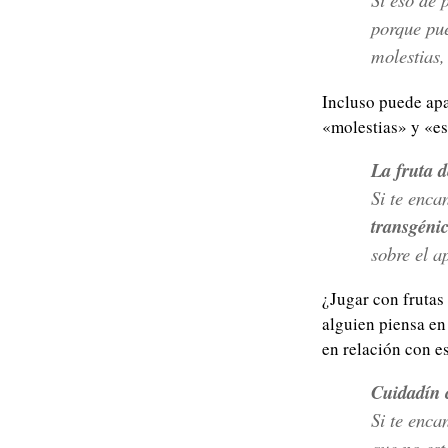
porque pue
molestias,
Incluso puede apar
«molestias» y «esc
La fruta d
Si te enca
transgéni
sobre el ap
¿Jugar con frutas
alguien piensa e
en relación con es
Cuidadín c
Si te enca
que no est