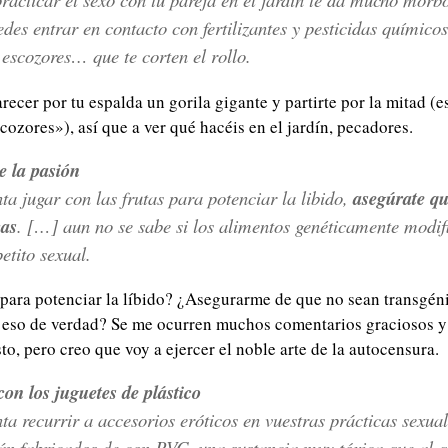
des entrar en contacto con fertilizantes y pesticidas químicos
 escozores… que te corten el rollo.
ecer por tu espalda un gorila gigante y partirte por la mitad (e
ozores»), así que a ver qué hacéis en el jardín, pecadores.
e la pasión
nta jugar con las frutas para potenciar la libido,
asegúrate q
cas
. […] aun no se sabe si los alimentos genéticamente modif
etito sexual.
 para potenciar la líbido? ¿Asegurarme de que no sean transgén
n eso de verdad? Se me ocurren muchos comentarios graciosos y
to, pero creo que voy a ejercer el noble arte de la autocensura.
on los juguetes de plástico
nta recurrir a accesorios eróticos en vuestras prácticas sexua
án fabricados de con PVC, una sustancia muy tóxica que al 