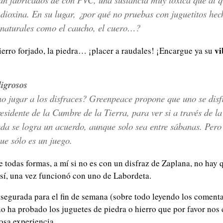
dioxina. En su lugar, ¿por qué no pruebas con juguetitos hec
 naturales como el caucho, el cuero…?
vi
ierro forjado, la piedra… ¡placer a raudales! ¡Encargue ya su
ligrosos
o jugar a los disfraces? Greenpeace propone que uno se disf
residente de la Cumbre de la Tierra, para ver si a través de l
da se logra un acuerdo, aunque solo sea entre sábanas. Pero s
ue sólo es un juego.
e todas formas, a mí si no es con un disfraz de Zaplana, no hay
sí, una vez funcionó con uno de Labordeta.
 asegurada para el fin de semana (sobre todo leyendo los coment
uno ha probado los juguetes de piedra o hierro que por favor nos
osa experiencia.