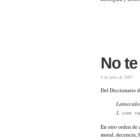
No te
6 de julio de 2007
Del Diccionario 
Lameculo
1.
com.
vu
En otro orden de c
moral, decencia, 